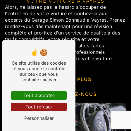
VOTRE VOITURE À VAYRES
Alors, ne laissez pas le hasard s'occuper de
l'entretien de votre voiture et confiez-la aux
experts du Garage Simon Bonnaud à Vayres. Prenez
rendez-vous dès maintenant pour une révision
complète et profitez d'un service de qualité à des
tarifs compétitifs. Votre sécurité et votre
satisfaction sont notre priorité, alors faites
confiance à notre équipe de professionnels
passionnés pour prendre soin de votre voiture
Ce site utilise des cookies
comme il se doit.
et vous donne le contrôle
sur ceux que vous
EN SAVOIR PLUS
souhaitez activer
CONTACTEZ-NOUS
Tout accepter
Tout refuser
Personnaliser